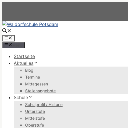
Zum
Inhalt
springen
Menü
Menü
Startseite
Aktuelles
Blog
Termine
Mittagessen
Stellenangebote
Schule
Schulprofil / Historie
Unterstufe
Mittelstufe
Oberstufe