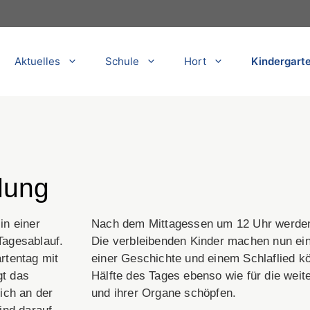
Aktuelles
Schule
Hort
Kindergart
lung
in einer
Nach dem Mittagessen um 12 Uhr werden 
Tagesablauf.
Die verbleibenden Kinder machen nun e
rtentag mit
einer Geschichte und einem Schlaflied kö
gt das
Hälfte des Tages ebenso wie für die weit
ich an der
und ihrer Organe schöpfen.