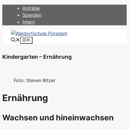
Zum
Anträge
Inhalt
Spenden
springen
Intern
Menü
Kindergarten – Ernährung
Foto: Steven Ritzer
Ernährung
Wachsen und hineinwachsen