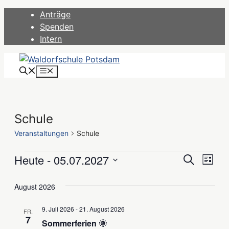
Zum
Anträge
Inhalt
Spenden
springen
Intern
Menü
Schule
Veranstaltungen
Schule
Heute
 - 
05.07.2027
Veranstaltungen
Verans
Ver
Suche
Liste
Datum
Ans
Suche
wählen.
August 2026
Nav
und
9. Juli 2026
-
21. August 2026
FR.
7
Ansicht
Sommerferien 🌞