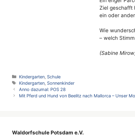
Ein enger Parc
Ziel geschafft
ein oder ander
Wie wunderschö
– welch Stimm
(Sabine Mirow
Kategorien
Kindergarten
,
Schule
Schlagwörter
Kindergarten
,
Sonnenkinder
Anno dazumal: POS 28
Mit Pferd und Hund von Beelitz nach Mallorca – Unser Mot
Waldorfschule Potsdam e.V.