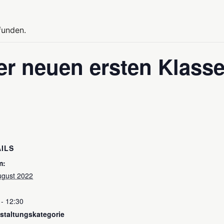
funden.
r neuen ersten Klass
ILS
m:
ugust 2022
 - 12:30
staltungskategorie