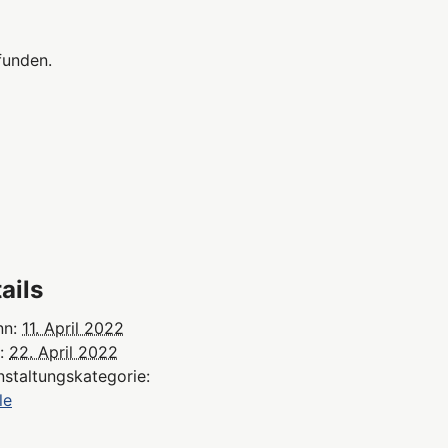
funden.
ails
nn:
11. April 2022
:
22. April 2022
nstaltungskategorie:
le