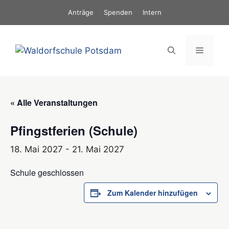
Zum
Anträge
Spenden
Intern
Inhalt
springen
Menü
« Alle Veranstaltungen
Pfingstferien (Schule)
18. Mai 2027
-
21. Mai 2027
Schule geschlossen
Zum Kalender hinzufügen