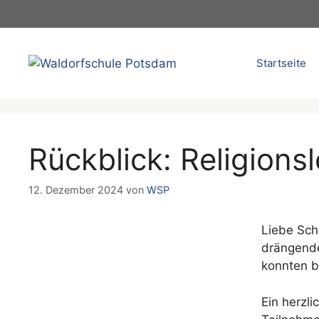
Zum
Inhalt
springen
Startseite
Rückblick: Religions
12. Dezember 2024
von
WSP
Liebe Sch
drängende
konnten b
Ein herzl