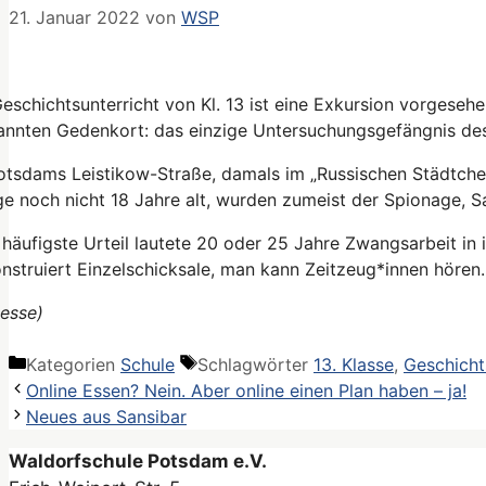
21. Januar 2022
von
WSP
eschichtsunterricht von Kl. 13 ist eine Exkursion vorgesehen
annten Gedenkort: das einzige Untersuchungsgefängnis des
Potsdams Leistikow-Straße, damals im „Russischen Städtch
ge noch nicht 18 Jahre alt, wurden zumeist der Spionage,
häufigste Urteil lautete 20 oder 25 Jahre Zwangsarbeit in 
nstruiert Einzelschicksale, man kann Zeitzeug*innen hören.
esse)
Kategorien
Schule
Schlagwörter
13. Klasse
,
Geschicht
Online Essen? Nein. Aber online einen Plan haben – ja!
Neues aus Sansibar
Waldorfschule Potsdam e.V.