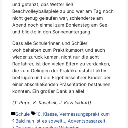
und getanzt, das Wetter ließ
Beachvolleyballspiele zu und wer am Tag noch
nicht genug gelaufen war, schlenderte am
Abend noch einmal zum Bohlensteg am See
und blickte in den Sonnenuntergang.
Dass alle Schülerinnen und Schüler
wohlbehalten zum Praktikumsort und auch
wieder zurück kamen, nicht nur die acht
Radfahrer, ist den vielen Eltern zu verdanken,
die zum Gelingen der Praktikumsfahrt aktiv
beitrugen und die Ergebnisse ihrer Kinder bei
einer abschließenden Präsentation bestaunen
konnten. Ein großer Dank an alle!
(T. Popp, K. Kaschek, J. Kavalakkatt)
Kategorien
Schlagwörter
Schule
10. Klasse
,
Vermessungspraktikum
Bald nun ist es soweit… Adventsbasarzeit!
Das war der nackte Wahnsinn!