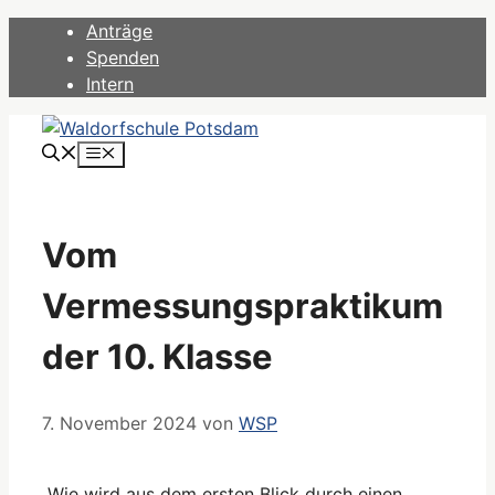
Zum
Anträge
Inhalt
Spenden
springen
Intern
Menü
Vom
Vermessungspraktikum
der 10. Klasse
7. November 2024
von
WSP
Wie wird aus dem ersten Blick durch einen