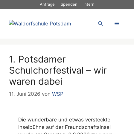
Zum
Anträge
Spenden
Intern
Inhalt
springen
Menü
1. Potsdamer
Schulchorfestival – wir
waren dabei
11. Juni 2026
von
WSP
Die wunderbare und etwas versteckte
Inselbühne auf der Freundschaftsinsel