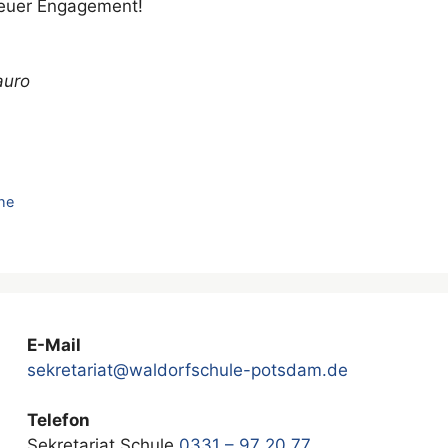
 euer Engagement!
auro
he
E-Mail
sekretariat@waldorfschule-potsdam.de
Telefon
Sekretariat Schule
0331 – 97 20 77