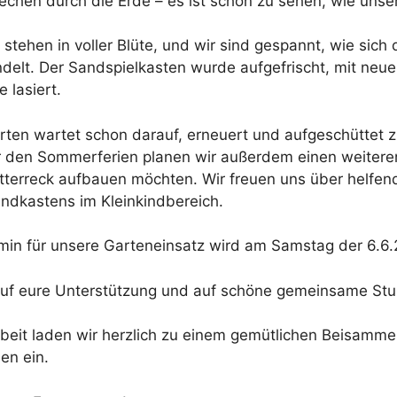
echen durch die Erde – es ist schön zu sehen, wie unse
tehen in voller Blüte, und wir sind gespannt, wie sich 
delt. Der Sandspielkasten wurde aufgefrischt, mit neue
 lasiert.
rten wartet schon darauf, erneuert und aufgeschüttet z
or den Sommerferien planen wir außerdem einen weiteren
tterreck aufbauen möchten. Wir freuen uns über helfe
andkastens im Kleinkindbereich.
min für unsere Garteneinsatz wird am Samstag der 6.6.2
auf eure Unterstützung und auf schöne gemeinsame Stu
beit laden wir herzlich zu einem gemütlichen Beisammen
en ein.