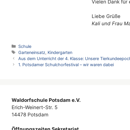
Vielen Dank für
Liebe Grüße
Kali und Frau M
Kategorien
Schule
Schlagwörter
Garteneinsatz
,
Kindergarten
Aus dem Unterricht der 4. Klasse: Unsere Tierkundeepoc
1. Potsdamer Schulchorfestival – wir waren dabei
Waldorfschule Potsdam e.V.
Erich-Weinert-Str. 5
14478 Potsdam
Öffnungszeiten Sekretariat