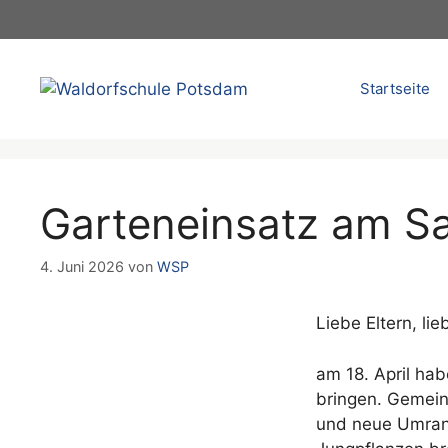
Zum
Inhalt
springen
Startseite
Garteneinsatz am Sa.
4. Juni 2026
von
WSP
Liebe Eltern, li
am 18. April ha
bringen. Gemeins
und neue Umrand