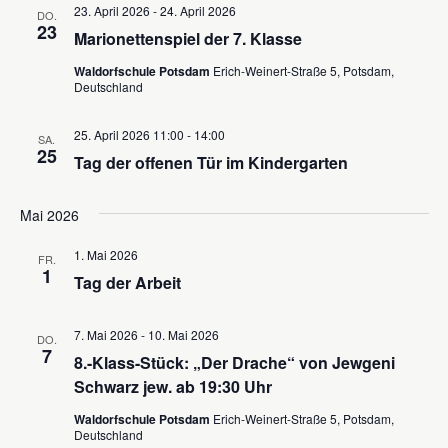
t
23. April 2026
-
24. April 2026
l
e
DO.
23
u
Marionettenspiel der 7. Klasse
n
t
n
.
Waldorfschule Potsdam
Erich-Weinert-Straße 5, Potsdam,
u
Deutschland
g
n
A
25. April 2026 11:00
-
14:00
g
SA.
n
25
Tag der offenen Tür im Kindergarten
e
s
n
i
Mai 2026
c
S
1. Mai 2026
h
FR.
u
1
Tag der Arbeit
t
c
e
h
7. Mai 2026
-
10. Mai 2026
DO.
n
7
8.-Klass-Stück: „Der Drache“ von Jewgeni
e
-
Schwarz jew. ab 19:30 Uhr
u
N
Waldorfschule Potsdam
Erich-Weinert-Straße 5, Potsdam,
n
a
Deutschland