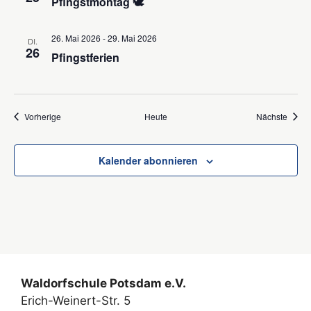
Pfingstmontag 🕊️
i
g
26. Mai 2026
-
29. Mai 2026
DI.
26
a
Pfingstferien
t
i
Veranstaltungen
Veran
Vorherige
Heute
Nächste
o
n
Kalender abonnieren
Waldorfschule Potsdam e.V.
Erich-Weinert-Str. 5