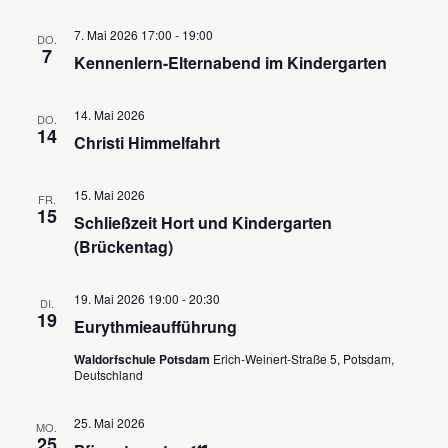
v
d
7. Mai 2026 17:00
-
19:00
i
DO.
A
7
Kennenlern-Elternabend im Kindergarten
g
n
a
s
14. Mai 2026
t
DO.
14
i
Christi Himmelfahrt
i
c
o
15. Mai 2026
FR.
h
n
15
Schließzeit Hort und Kindergarten
t
(Brückentag)
e
19. Mai 2026 19:00
-
20:30
n
DI.
19
Eurythmieaufführung
,
Waldorfschule Potsdam
Erich-Weinert-Straße 5, Potsdam,
N
Deutschland
a
25. Mai 2026
v
MO.
25