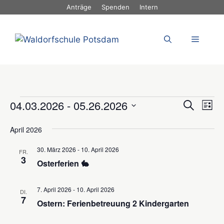
Zum
Anträge
Spenden
Intern
Inhalt
springen
Menü
Veranstaltungen
V
V
04.03.2026
 - 
05.26.2026
S
L
u
e
e
D
i
c
April 2026
s
r
a
r
h
t
t
a
e
e
30. März 2026
-
10. April 2026
a
FR.
u
n
3
Osterferien 🐇
n
m
s
w
s
t
7. April 2026
-
10. April 2026
DI.
ä
t
7
a
Ostern: Ferienbetreuung 2 Kindergarten
h
a
l
l