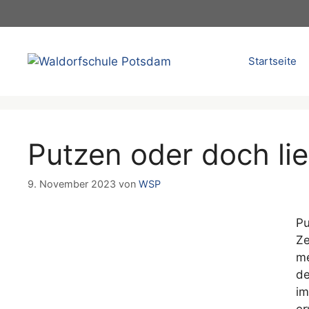
Zum
Inhalt
springen
Startseite
Putzen oder doch li
9. November 2023
von
WSP
Pu
Ze
me
de
im