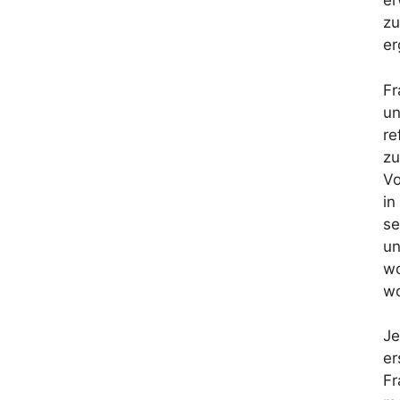
er
zu
er
Fr
un
re
zu
Vo
in
se
un
wo
wo
Je
er
Fr