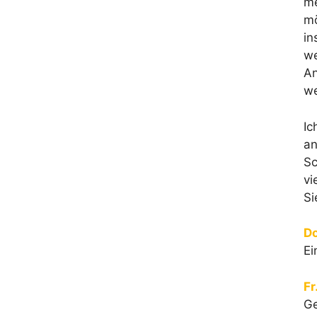
me
mö
in
we
An
we
Ic
an
Sc
vi
Si
Do
Ei
Fr
Ge