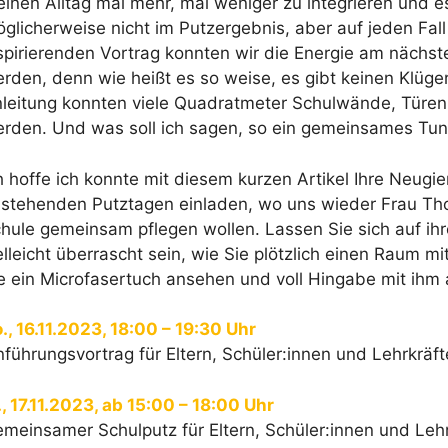
inen Alltag mal mehr, mal weniger zu integrieren und e
glicherweise nicht im Putzergebnis, aber auf jeden Fal
spirierenden Vortrag konnten wir die Energie am nächste
rden, denn wie heißt es so weise, es gibt keinen Klüg
leitung konnten viele Quadratmeter Schulwände, Türen
rden. Und was soll ich sagen, so ein gemeinsames Tun b
h hoffe ich konnte mit diesem kurzen Artikel Ihre Neug
stehenden Putztagen einladen, wo uns wieder Frau Tho
hule gemeinsam pflegen wollen. Lassen Sie sich auf ihr
elleicht überrascht sein, wie Sie plötzlich einen Rau
e ein Microfasertuch ansehen und voll Hingabe mit ihm
., 16.11.2023, 18:00 – 19:30 Uhr
nführungsvortrag für Eltern, Schüler:innen und Lehrkräft
., 17.11.2023, ab 15:00 – 18:00 Uhr
meinsamer Schulputz für Eltern, Schüler:innen und Lehr