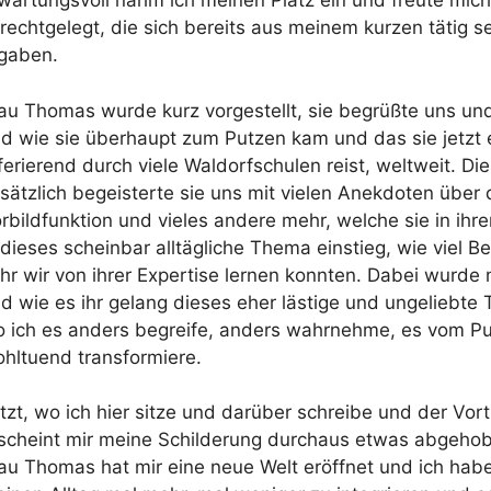
wartungsvoll nahm ich meinen Platz ein und freute mich
rechtgelegt, die sich bereits aus meinem kurzen tätig s
gaben.
au Thomas wurde kurz vorgestellt, sie begrüßte uns und
d wie sie überhaupt zum Putzen kam und das sie jetzt
ferierend durch viele Waldorfschulen reist, weltweit. Die
sätzlich begeisterte sie uns mit vielen Anekdoten über
rbildfunktion und vieles andere mehr, welche sie in ihrer K
 dieses scheinbar alltägliche Thema einstieg, wie viel B
hr wir von ihrer Expertise lernen konnten. Dabei wurde m
d wie es ihr gelang dieses eher lästige und ungeliebte
 ich es anders begreife, anders wahrnehme, es vom 
hltuend transformiere.
tzt, wo ich hier sitze und darüber schreibe und der Vor
scheint mir meine Schilderung durchaus etwas abgeho
au Thomas hat mir eine neue Welt eröffnet und ich hab