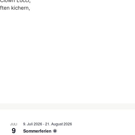
Clown Locci,
ften kichern,
9. Juli 2026
-
21. August 2026
JULI
9
Sommerferien 🌞