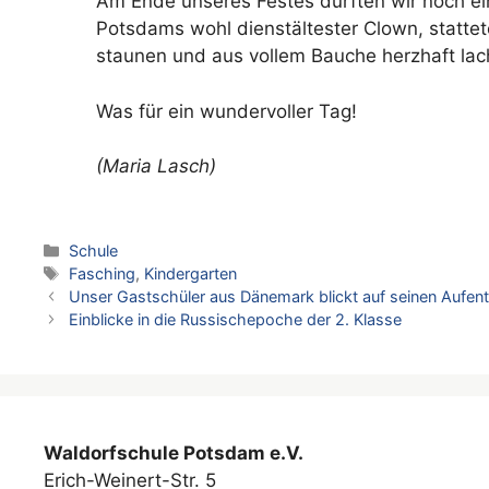
Am Ende unseres Festes durften wir noch e
Potsdams wohl dienstältester Clown, stattet
staunen und aus vollem Bauche herzhaft lac
Was für ein wundervoller Tag!
(Maria Lasch)
Kategorien
Schule
Schlagwörter
Fasching
,
Kindergarten
Unser Gastschüler aus Dänemark blickt auf seinen Aufent
Einblicke in die Russischepoche der 2. Klasse
Waldorfschule Potsdam e.V.
Erich-Weinert-Str. 5