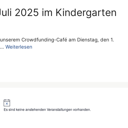
uli 2025 im Kindergarten
u unserem Crowdfunding-Café am Dienstag, den 1.
t …
Weiterlesen
H
i
Es sind keine anstehenden Veranstaltungen vorhanden.
n
w
e
i