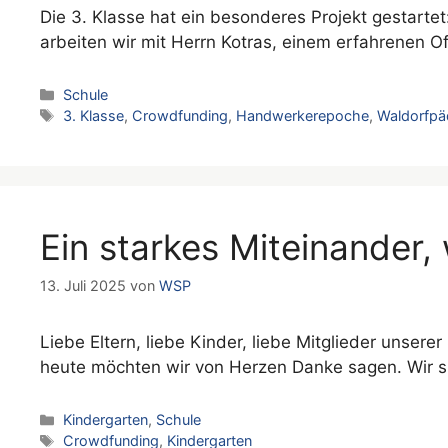
Die 3. Klasse hat ein besonderes Projekt gestar
arbeiten wir mit Herrn Kotras, einem erfahrenen
Kategorien
Schule
Schlagwörter
3. Klasse
,
Crowdfunding
,
Handwerkerepoche
,
Waldorfpä
Ein starkes Miteinander
13. Juli 2025
von
WSP
Liebe Eltern, liebe Kinder, liebe Mitglieder unser
heute möchten wir von Herzen Danke sagen. Wir s
Kategorien
Kindergarten
,
Schule
Schlagwörter
Crowdfunding
,
Kindergarten