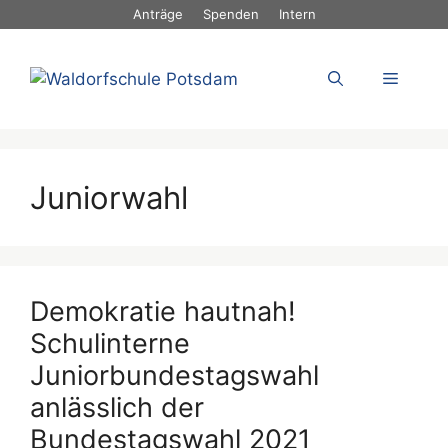
Zum
Anträge
Spenden
Intern
Inhalt
springen
Menü
Juniorwahl
Demokratie hautnah!
Schulinterne
Juniorbundestagswahl
anlässlich der
Bundestagswahl 2021