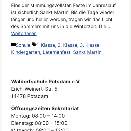
Eins der stimmungsvollsten Feste im Jahreslauf
ist sicherlich Sankt Martin. Bis die Tage wieder
länger und heller werden, tragen wir das Licht
des Sommers mit uns in die Winterzeit. Die …
Weiterlesen
Kategorien
Schlagwörter
Schule
1. Klasse
,
2. Klasse
,
3. Klasse
,
Kindergarten
,
Laternenfest
,
Sankt Martin
Waldorfschule Potsdam e.V.
Erich-Weinert-Str. 5
14478 Potsdam
Öffnungszeiten Sekretariat
Montag: 08:00 – 14:00
Dienstag: 08:00 – 15:00
Mittwoch: 08:00 – 13:00