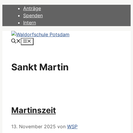
Zum
Anträge
Inhalt
Spenden
springen
Intern
Menü
Sankt Martin
Martinszeit
13. November 2025
von
WSP