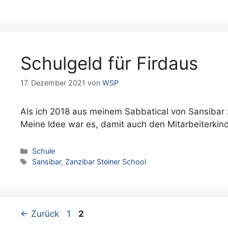
Schulgeld für Firdaus
17. Dezember 2021
von
WSP
Als ich 2018 aus meinem Sabbatical von Sansibar 
Meine Idee war es, damit auch den Mitarbeiterki
Kategorien
Schule
Schlagwörter
Sansibar
,
Zanzibar Steiner School
Seite
Seite
←
Zurück
1
2