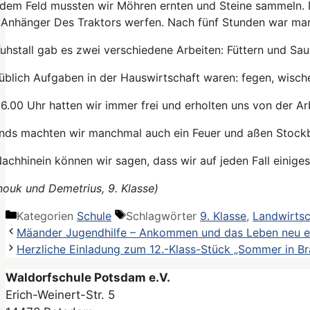
dem Feld mussten wir Möhren ernten und Steine sammeln. D
 Anhänger Des Traktors werfen. Nach fünf Stunden war man
uhstall gab es zwei verschiedene Arbeiten: Füttern und S
 üblich Aufgaben in der Hauswirtschaft waren: fegen, wis
6.00 Uhr hatten wir immer frei und erholten uns von der 
nds machten wir manchmal auch ein Feuer und aßen Stockb
achhinein können wir sagen, dass wir auf jeden Fall einige
ouk und Demetrius, 9. Klasse)
Kategorien
Schule
Schlagwörter
9. Klasse
,
Landwirtsc
Mäander Jugendhilfe – Ankommen und das Leben neu e
Herzliche Einladung zum 12.-Klass-Stück „Sommer in B
Waldorfschule Potsdam e.V.
Erich-Weinert-Str. 5