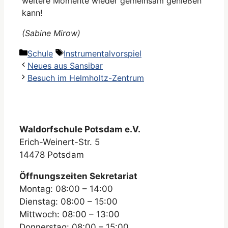
weitere Momente wieder gemeinsam genießen
kann!
(Sabine Mirow)
Kategorien
Schlagwörter
Schule
Instrumentalvorspiel
Neues aus Sansibar
Besuch im Helmholtz-Zentrum
Waldorfschule Potsdam e.V.
Erich-Weinert-Str. 5
14478 Potsdam
Öffnungszeiten Sekretariat
Montag: 08:00 – 14:00
Dienstag: 08:00 – 15:00
Mittwoch: 08:00 – 13:00
Donnerstag: 08:00 – 15:00