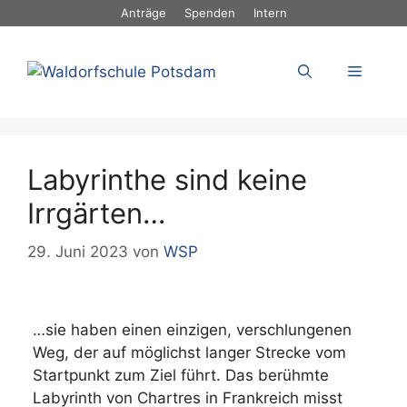
Zum
Anträge
Spenden
Intern
Inhalt
springen
Menü
Labyrinthe sind keine
Irrgärten…
29. Juni 2023
von
WSP
…sie haben einen einzigen, verschlungenen
Weg, der auf möglichst langer Strecke vom
Startpunkt zum Ziel führt. Das berühmte
Labyrinth von Chartres in Frankreich misst