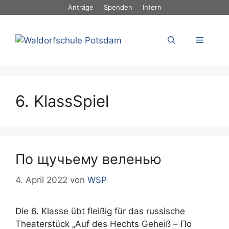
Zum
Anträge
Spenden
Intern
Inhalt
springen
Menü
6. KlassSpiel
По щучьему веленью
4. April 2022
von
WSP
Die 6. Klasse übt fleißig für das russische
Theaterstück „Auf des Hechts Geheiß – По