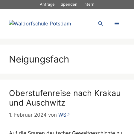
Zum
Anträge
Spenden
Intern
Inhalt
springen
Menü
Neigungsfach
Oberstufenreise nach Krakau
und Auschwitz
1. Februar 2024
von
WSP
Auf die Spuren deutscher Gewaltgeschichte zu