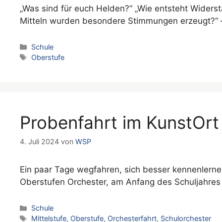
„Was sind für euch Helden?“ „Wie entsteht Widers
Mitteln wurden besondere Stimmungen erzeugt?“ 
Kategorien
Schule
Schlagwörter
Oberstufe
Probenfahrt im KunstOrt
4. Juli 2024
von
WSP
Ein paar Tage wegfahren, sich besser kennenlerne
Oberstufen Orchester, am Anfang des Schuljahres
Kategorien
Schule
Schlagwörter
Mittelstufe
,
Oberstufe
,
Orchesterfahrt
,
Schulorchester