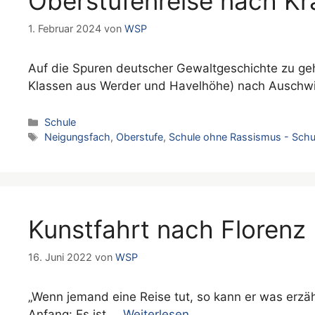
Oberstufenreise nach K
1. Februar 2024
von
WSP
Auf die Spuren deutscher Gewaltgeschichte zu ge
Klassen aus Werder und Havelhöhe) nach Auschwit
Kategorien
Schule
Schlagwörter
Neigungsfach
,
Oberstufe
,
Schule ohne Rassismus - Schu
Kunstfahrt nach Florenz
16. Juni 2022
von
WSP
„Wenn jemand eine Reise tut, so kann er was erzä
Anfang: Es ist …
Weiterlesen