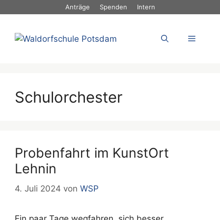
Zum
Anträge
Spenden
Intern
Inhalt
springen
Menü
Schulorchester
Probenfahrt im KunstOrt
Lehnin
4. Juli 2024
von
WSP
Ein paar Tage wegfahren, sich besser