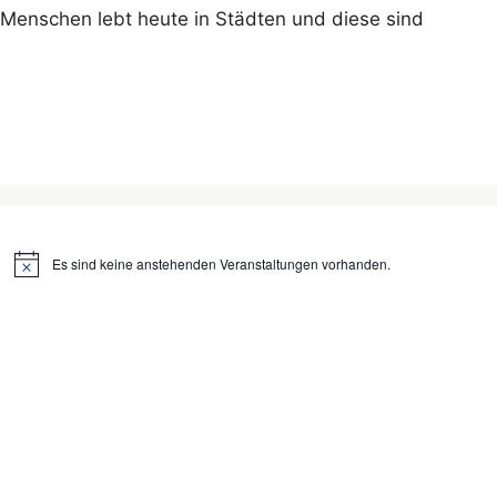
er Menschen lebt heute in Städten und diese sind
Es sind keine anstehenden Veranstaltungen vorhanden.
H
i
n
w
e
i
s