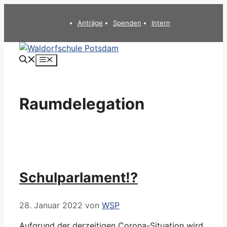
Zum
Inhalt
Anträge
Spenden
Intern
springen
Menü
Raumdelegation
Schulparlament!?
28. Januar 2022
von
WSP
Aufgrund der derzeitigen Corona-Situation wird