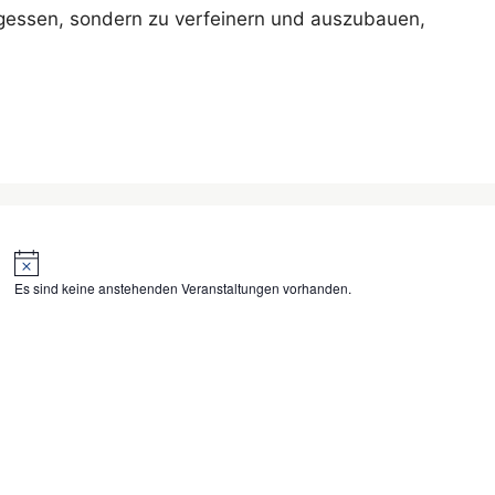
rgessen, sondern zu verfeinern und auszubauen,
H
i
Es sind keine anstehenden Veranstaltungen vorhanden.
n
w
e
i
s