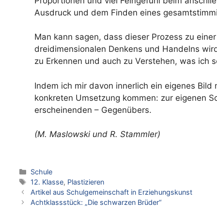
Proportionen und viel Feingefühl beim anschlie
Ausdruck und dem Finden eines gesamtstimmi
Man kann sagen, dass dieser Prozess zu einer
dreidimensionalen Denkens und Handelns wir
zu Erkennen und auch zu Verstehen, was ich s
Indem ich mir davon innerlich ein eigenes Bil
konkreten Umsetzung kommen: zur eigenen Sc
erscheinenden – Gegenübers.
(M. Maslowski und R. Stammler)
Kategorien
Schule
Schlagwörter
12. Klasse
,
Plastizieren
Artikel aus Schulgemeinschaft in Erziehungskunst
Achtklassstück: „Die schwarzen Brüder“