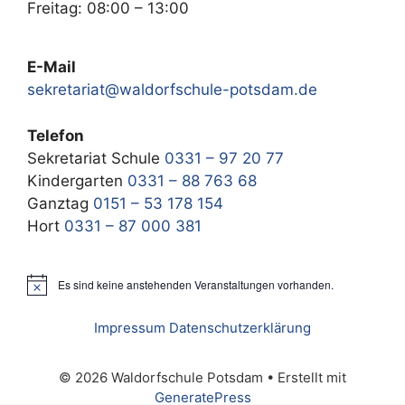
Freitag: 08:00 – 13:00
E-Mail
sekretariat@waldorfschule-potsdam.de
Telefon
Sekretariat Schule
0331 – 97 20 77
Kindergarten
0331 – 88 763 68
Ganztag
0151 – 53 178 154
Hort
0331 – 87 000 381
Es sind keine anstehenden Veranstaltungen vorhanden.
H
i
n
Impressum
Datenschutzerklärung
w
e
i
© 2026 Waldorfschule Potsdam
• Erstellt mit
s
GeneratePress