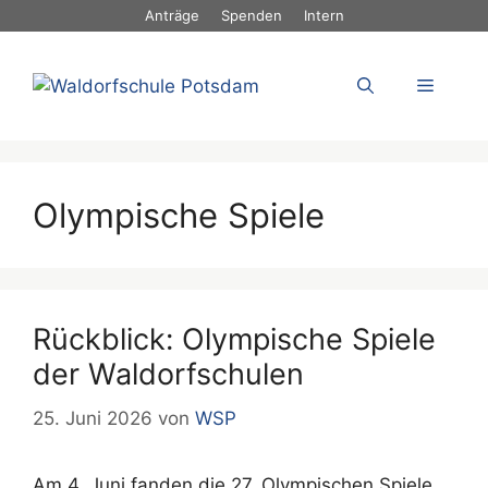
Zum
Anträge
Spenden
Intern
Inhalt
springen
Menü
Olympische Spiele
Rückblick: Olympische Spiele
der Waldorfschulen
25. Juni 2026
von
WSP
Am 4. Juni fanden die 27. Olympischen Spiele