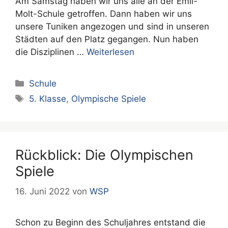
Am Samstag haben wir uns alle an der Emil-
Molt-Schule getroffen. Dann haben wir uns
unsere Tuniken angezogen und sind in unseren
Städten auf den Platz gegangen. Nun haben
die Disziplinen …
Weiterlesen
Kategorien
Schule
Schlagwörter
5. Klasse
,
Olympische Spiele
Rückblick: Die Olympischen
Spiele
16. Juni 2022
von
WSP
Schon zu Beginn des Schuljahres entstand die