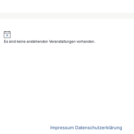
H
i
Es sind keine anstehenden Veranstaltungen vorhanden.
n
w
e
i
s
Impressum
Datenschutzerklärung