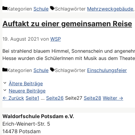
Kategorien
Schule
Schlagwörter
Mehrzweckgebäude
Auftakt zu einer gemeinsamen Reise
19. August 2021
von
WSP
Bei strahlend blauem Himmel, Sonnenschein und angeneh
Hesse wurden die SchülerInnen mit Musik aus dem Theat
Kategorien
Schule
Schlagwörter
Einschulungsfeier
Ältere Beiträge
Neuere Beiträge
←
Zurück
Seite
1
…
Seite
26
Seite
27
Seite
28
Weiter
→
Waldorfschule Potsdam e.V.
Erich-Weinert-Str. 5
14478 Potsdam