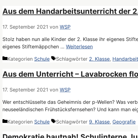
Aus dem Handarbeitsunterricht der 2
17. September 2021
von
WSP
Stolz haben nun alle Kinder der 2. Klasse ihr eigenes Stif
eigenes Stiftemäppchen …
Weiterlesen
Kategorien
Schule
Schlagwörter
2. Klasse
,
Handarbeit
Aus dem Unterricht – Lavabrocken f
17. September 2021
von
WSP
Wer entschlüsselte das Geheimnis der p-Wellen? Was verb
neuseeländischen Frühstücksfernsehen? Und kann man eig
Kategorien
Schule
Schlagwörter
9. Klasse
,
Geografie
Demokratie hautnah! Schulinterne J