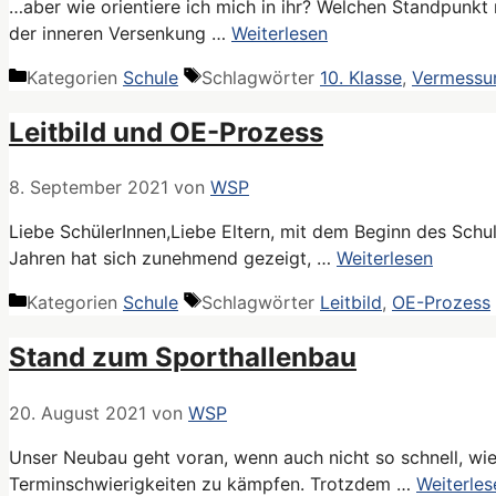
…aber wie orientiere ich mich in ihr? Welchen Standpunk
der inneren Versenkung …
Weiterlesen
Kategorien
Schule
Schlagwörter
10. Klasse
,
Vermessu
Leitbild und OE-Prozess
8. September 2021
von
WSP
Liebe SchülerInnen,Liebe Eltern, mit dem Beginn des Schul
Jahren hat sich zunehmend gezeigt, …
Weiterlesen
Kategorien
Schule
Schlagwörter
Leitbild
,
OE-Prozess
Stand zum Sporthallenbau
20. August 2021
von
WSP
Unser Neubau geht voran, wenn auch nicht so schnell, wi
Terminschwierigkeiten zu kämpfen. Trotzdem …
Weiterles