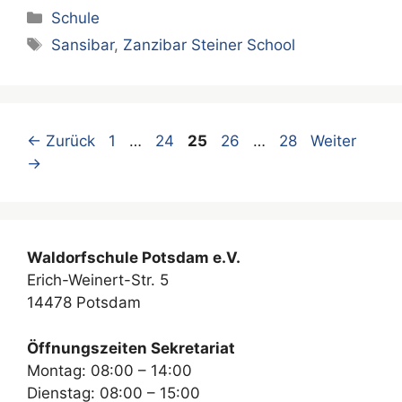
Kategorien
Schule
Schlagwörter
Sansibar
,
Zanzibar Steiner School
Seite
Seite
Seite
Seite
Seite
←
Zurück
1
…
24
25
26
…
28
Weiter
→
Waldorfschule Potsdam e.V.
Erich-Weinert-Str. 5
14478 Potsdam
Öffnungszeiten Sekretariat
Montag: 08:00 – 14:00
Dienstag: 08:00 – 15:00