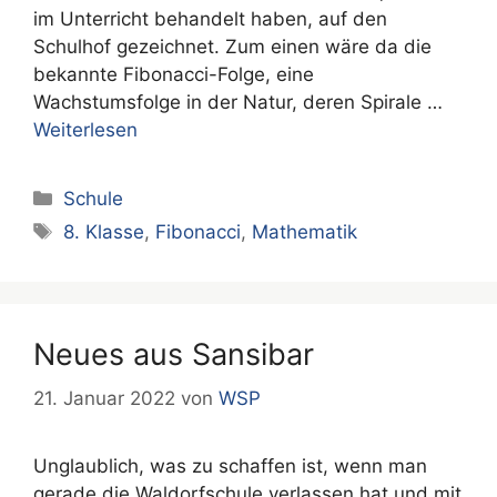
im Unterricht behandelt haben, auf den
Schulhof gezeichnet. Zum einen wäre da die
bekannte Fibonacci-Folge, eine
Wachstumsfolge in der Natur, deren Spirale …
Weiterlesen
Kategorien
Schule
Schlagwörter
8. Klasse
,
Fibonacci
,
Mathematik
Neues aus Sansibar
21. Januar 2022
von
WSP
Unglaublich, was zu schaffen ist, wenn man
gerade die Waldorfschule verlassen hat und mit